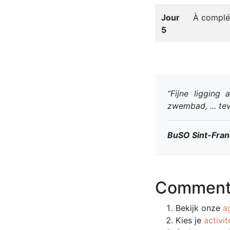
Jour
À complét
5
“Fijne ligging
zwembad, ... tev
BuSO Sint-Fran
Comment 
Bekijk onze
a
Kies je
activit