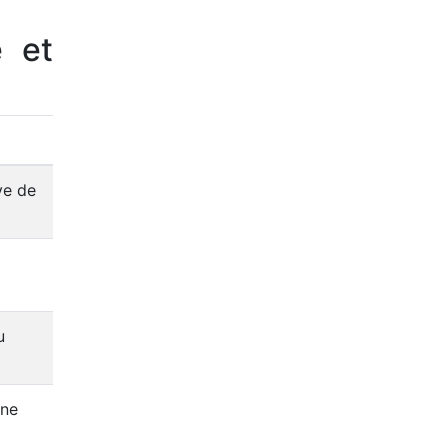
e et
ve de
u
ine