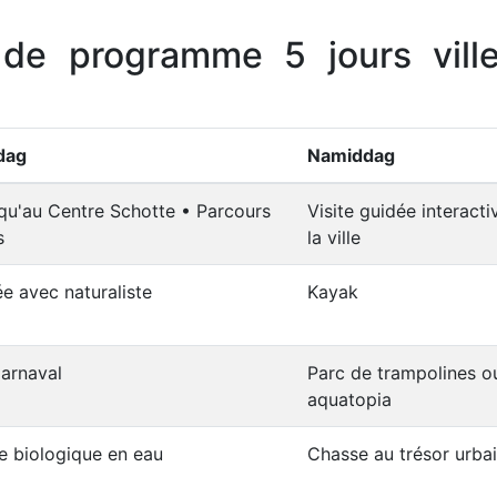
de programme 5 jours vill
dag
Namiddag
squ'au Centre Schotte • Parcours
Visite guidée interacti
s
la ville
e avec naturaliste
Kayak
Carnaval
Parc de trampolines o
aquatopia
e biologique en eau
Chasse au trésor urba