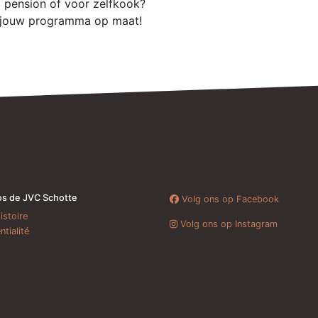
l pension of voor zelfkook?
 jouw programma op maat!
os de JVC Schotte
Volg ons op Facebook
istoire
Volg ons op Instagram
ntialité