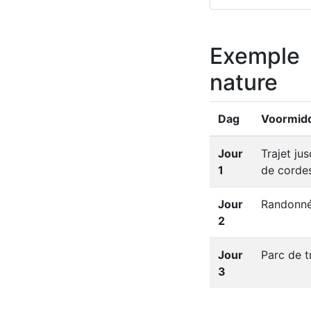
Exemple 
nature
Dag
Voormid
Jour
Trajet ju
1
de corde
Jour
Randonné
2
Jour
Parc de t
3