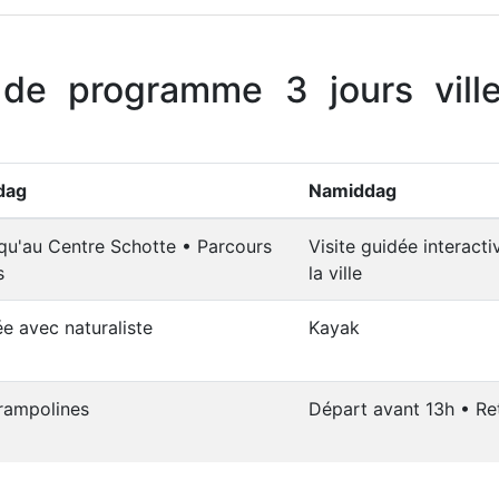
de programme 3 jours vill
dag
Namiddag
squ'au Centre Schotte • Parcours
Visite guidée interacti
s
la ville
e avec naturaliste
Kayak
rampolines
Départ avant 13h • Re