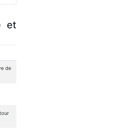
e et
ve de
tour