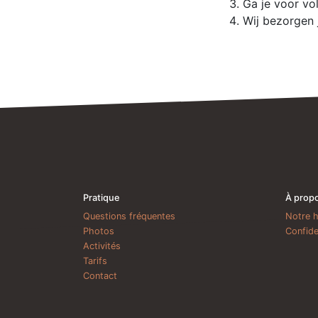
Ga je voor vo
Wij bezorgen
Pratique
À prop
Questions fréquentes
Notre h
Photos
Confide
Activités
Tarifs
Contact