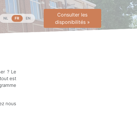
Consulter les
NL
FR
EN
disponibilités »
Choisir la langue
ser ? Le
tout est
rogramme
hez nous